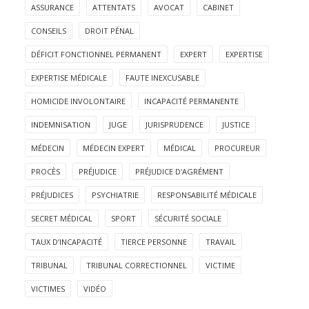
ASSURANCE
ATTENTATS
AVOCAT
CABINET
CONSEILS
DROIT PÉNAL
DÉFICIT FONCTIONNEL PERMANENT
EXPERT
EXPERTISE
EXPERTISE MÉDICALE
FAUTE INEXCUSABLE
HOMICIDE INVOLONTAIRE
INCAPACITÉ PERMANENTE
INDEMNISATION
JUGE
JURISPRUDENCE
JUSTICE
MÉDECIN
MÉDECIN EXPERT
MÉDICAL
PROCUREUR
PROCÈS
PRÉJUDICE
PRÉJUDICE D'AGRÉMENT
PRÉJUDICES
PSYCHIATRIE
RESPONSABILITÉ MÉDICALE
SECRET MÉDICAL
SPORT
SÉCURITÉ SOCIALE
TAUX D’INCAPACITÉ
TIERCE PERSONNE
TRAVAIL
TRIBUNAL
TRIBUNAL CORRECTIONNEL
VICTIME
VICTIMES
VIDÉO