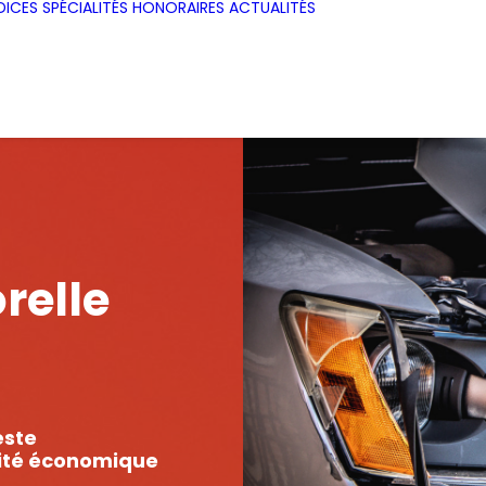
DICES
SPÉCIALITÉS
HONORAIRES
ACTUALITÉS
relle
este
rité économique