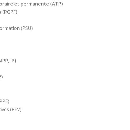
poraire et permanente (ATP)
s (PGPF)
 formation (PSU)
IPP, IP)
P)
(PPE)
tives (PEV)