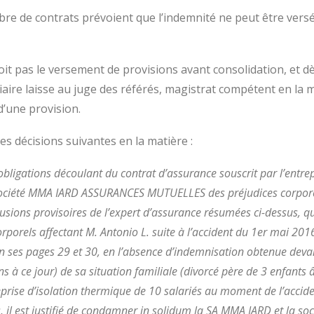
re de contrats prévoient que l’indemnité ne peut être versé
it pas le versement de provisions avant consolidation, et dè
iciaire laisse au juge des référés, magistrat compétent en la m
’une provision.
 décisions suivantes en la matière :
bligations découlant du contrat d’assurance souscrit par l’entrep
société MMA IARD ASSURANCES MUTUELLES des préjudices corporel
sions provisoires de l’expert d’assurance résumées ci-dessus, qu’
porels affectant M. Antonio L. suite à l’accident du 1er mai 201
 ses pages 29 et 30, en l’absence d’indemnisation obtenue devant
s à ce jour) de sa situation familiale (divorcé père de 3 enfants â
eprise d’isolation thermique de 10 salariés au moment de l’accide
urs, il est justifié de condamner in solidum la SA MMA IARD et 