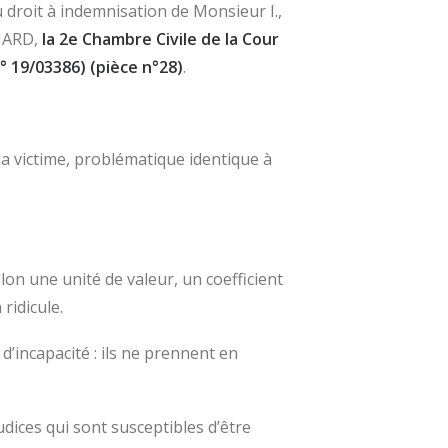
 droit à indemnisation de Monsieur I.,
 IARD,
la 2
e
Chambre Civile de la Cour
° 19/03386)
(pièce n°28)
.
 la victime, problématique identique à
on une unité de valeur, un coefficient
ridicule.
d’incapacité : ils ne prennent en
udices qui sont susceptibles d’être