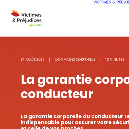
VICTIMES & PRÉJU
31 AOÛT 2021
|
DOMMAGES CORPORELS
|
10 MINUTES
La
garantie
corpo
conducteur
La garantie corporelle du conducteur r
indispensable pour assurer votre sécu
et celle de vos proches.