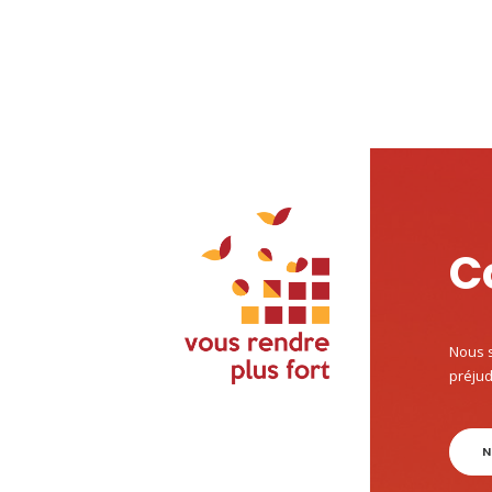
C
Nous s
préjud
N