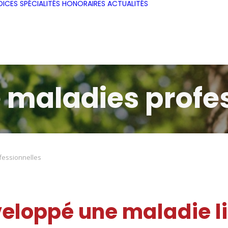
DICES
SPÉCIALITÉS
HONORAIRES
ACTUALITÉS
 maladies profe
fessionnelles
eloppé une maladie li