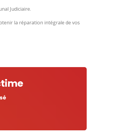
nal Judiciaire.
btenir la réparation intégrale de vos
ctime
isé