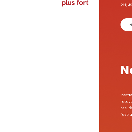
préjud
N
N
Inscri
recevo
cas, d
l’évol