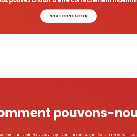
us pouvez choisir d'être correctement indemn
NOUS CONTACTER
omment pouvons-nous
ommes un cabinet d’avocats qui vous accompagne dans la reconnaissance 