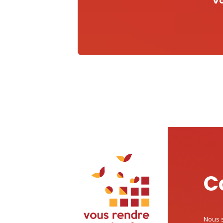
Vo
C
Nous s