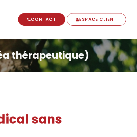
CONTACT
ESPACE CLIENT
léa thérapeutique)
dical sans