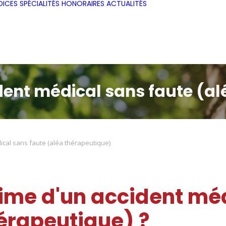
DICES
SPÉCIALITÉS
HONORAIRES
ACTUALITÉS
dent médical sans faute (a
ical sans faute (aléa thérapeutique)
time d'un accident mé
hérapeutique) ?