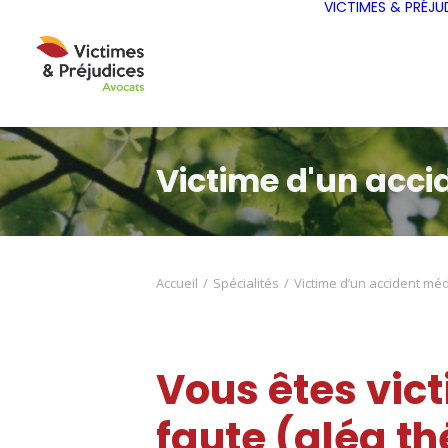
VICTIMES & PRÉJU
Victime d'un acci
Accueil
Spécialités
Victime d’un accident méd
Vous êtes vic
faute (aléa t