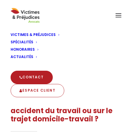
VICTIMES & PRÉJUDICES
SPÉCIALITÉS
Victime d’accident du travail
HONORAIRES
ACTUALITÉS
Accueil
Spécialités
Victime d’accident du travail
CONTACT
ESPACE CLIENT
Vous êtes victime d’un
accident du travail ou sur le
trajet domicile-travail ?