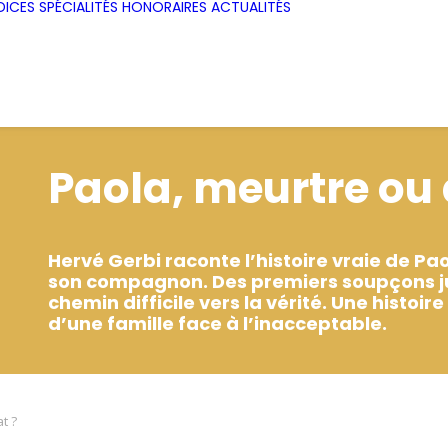
DICES
SPÉCIALITÉS
HONORAIRES
ACTUALITÉS
Paola, meurtre ou
Hervé Gerbi raconte l’histoire vraie de P
son compagnon. Des premiers soupçons jus
chemin difficile vers la vérité. Une histoi
d’une famille face à l’inacceptable.
t ?